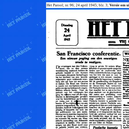
Het Parool; nr. 96; 24 april 1945; blz. 3;
Versie om ui