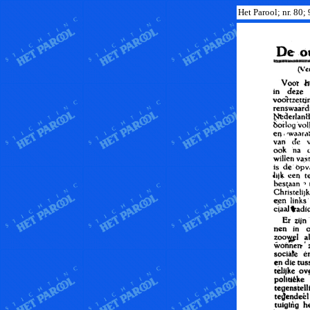
Het Parool; nr. 80;