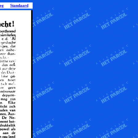
leg
Standaard