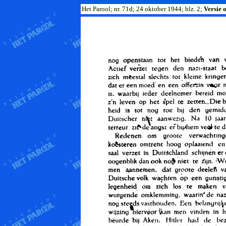
Het Parool; nr. 71d; 24 oktober 1944; blz. 2;
Versie o