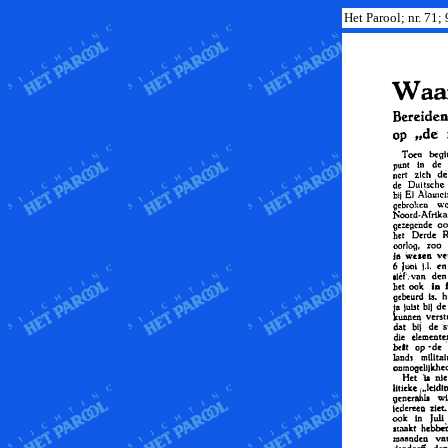
Het Parool; nr. 71;