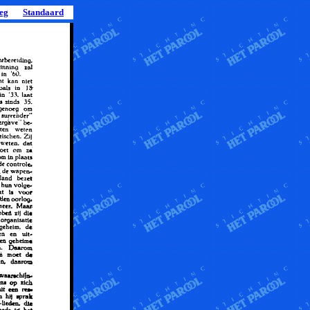
leg
Standaard