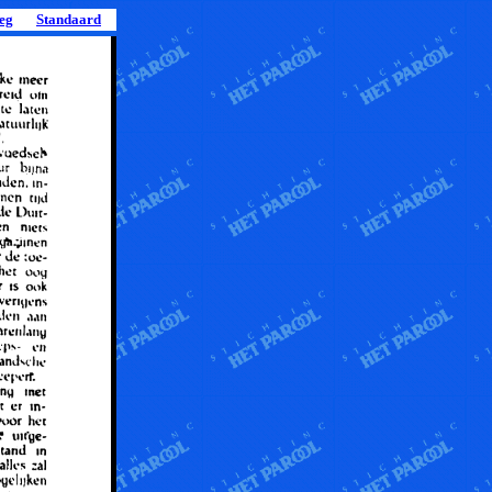
leg
Standaard