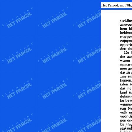
Het Parool; nr. 70h