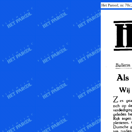
Het Parool; nr. 70c