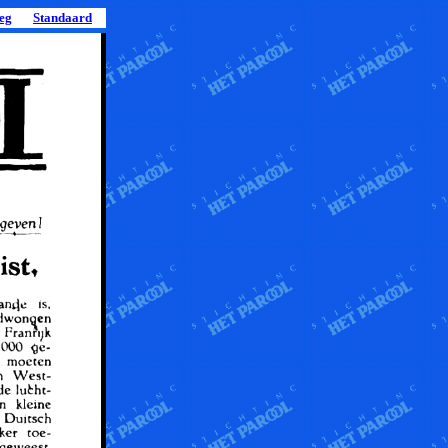
leg
Standaard