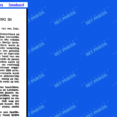
leg
Standaard