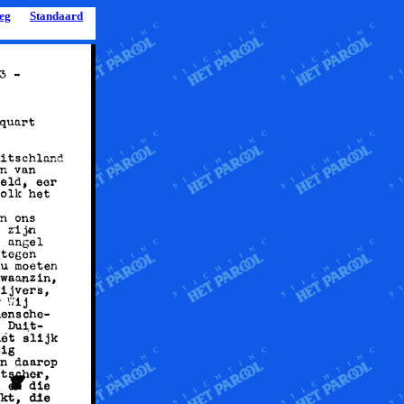
leg
Standaard