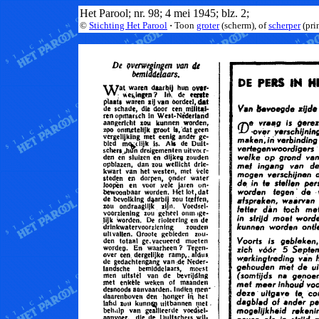
Het Parool; nr. 98; 4 mei 1945; blz. 2;
©
Stichting Het Parool
·
Toon
groter
(scherm), of
scherper
(pri