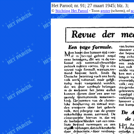
Het Parool; nr. 91; 27 maart 1945; blz. 3;
©
Stichting Het Parool
·
Toon
groter
(scherm), of
s