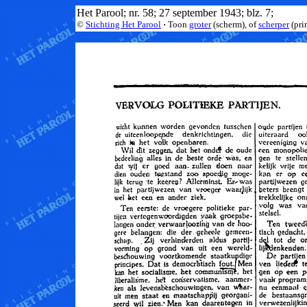
Het Parool; nr. 58; 27 september 1943; blz. 7;
©
Stichting Het Parool
·
Toon
groter
(scherm), of
scherper
(pri