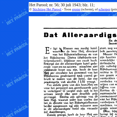
Het Parool; nr. 56; 30 juli 1943; blz. 11;
©
Stichting Het Parool
·
Toon
groter
(scherm), of
scherper
(pri