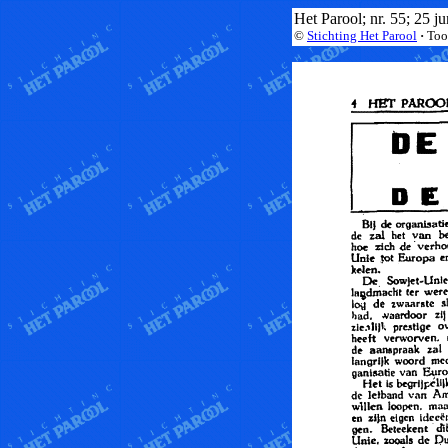
Het Parool; nr. 55; 25 ju
©
Stichting Het Parool
·
To