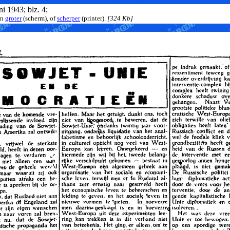
ni 1943; blz. 4;
on
groter
(scherm), of
scherper
(printer).
[324 Kb]