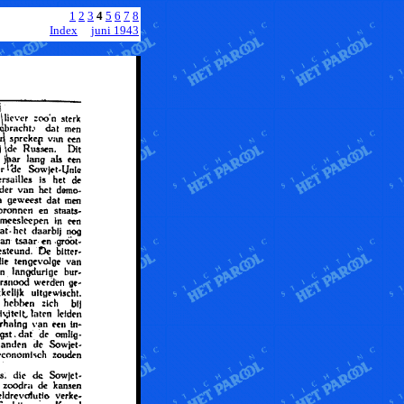
1
2
3
4
5
6
7
8
Index
juni 1943