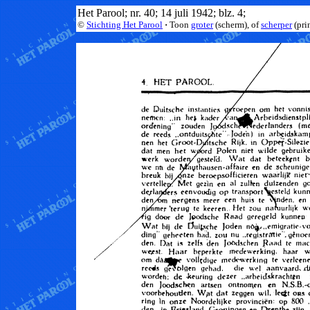
Het Parool; nr. 40; 14 juli 1942; blz. 4;
©
Stichting Het Parool
·
Toon
groter
(scherm), of
scherper
(pri