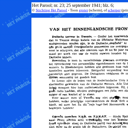
Het Parool; nr. 23; 25 september 1941; blz. 6;
©
Stichting Het Parool
·
Toon
groter
(scherm), of
scherper
(pri