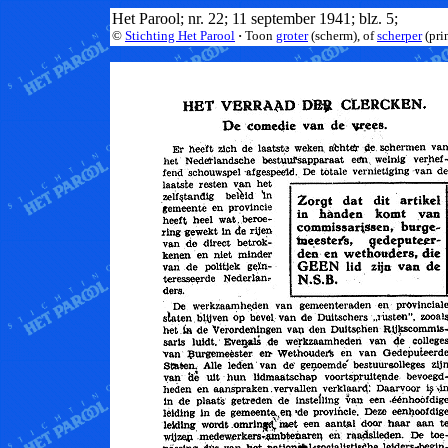
Het Parool; nr. 22; 11 september 1941; blz. 5;
©
Stichting Het Parool
·
Toon
groter
(scherm), of
scherper
(pri