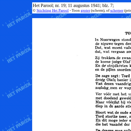
Het Parool; nr. 19; 11 augustus 1941; blz. 7;
©
Stichting Het Parool
·
Toon
groter
(scherm), of
scherper
(pri