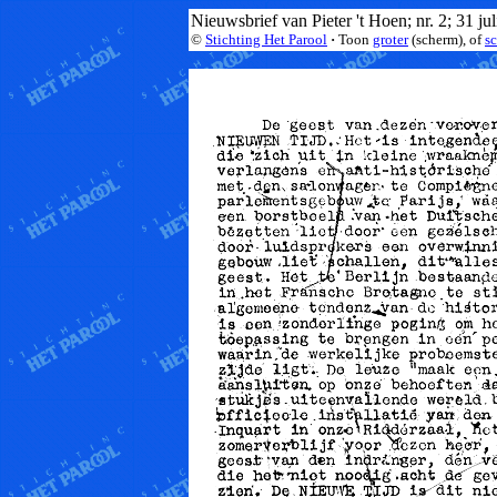
Nieuwsbrief van Pieter 't Hoen; nr. 2; 31 jul
©
Stichting Het Parool
·
Toon
groter
(scherm), of
s