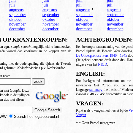
juni
juni
juni
juni
juli
juli
juli
juli
augustus
augustus
augustus
*
augustus
september
september
september
september
oktober
oktober
oktober
oktober
november
november
november
november
december
december
december
december
 OP KRANTENKOPPEN:
ACHTERGRONDEN:
een zgn.
simple search
mogelijkheid: u kunt zoeken
Een beknopte samenvatting van de gesch
 één woord dat voorkomt in de koppen van de
Parool tijdens de Tweede Wereldoorlog 
De Ondergrondse Pers 1940 - 1945
doo
(3e geheel herziene druk door drs. Han
ening met de oude spelling die tijdens de Tweede
uitgave van het
NIOD
.
rd gebruikt:
Nederlandsche
i.p.v.
Nederlandse
.
ENGLISH:
n naar:
For background information on the i
newspaper
Het Parool
you can rea
language
summary
the thesis of Madelo
ken met
Google
. Deze
Parool 1940 - 1945: Verzetsblad in Oorl
 ook in de tijdlijnen,
en dus niet alleen
VRAGEN:
Kijkt u als u vragen heeft eerst bij de
Ve
Vragen
.
 WWW
Search hetillegaleparool.nl
* = Geen Parool uitgegeven.