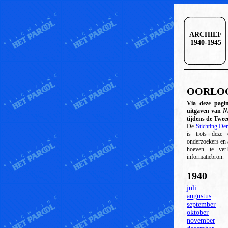
ARCHIEF
1940-1945
OORLOG
Via deze pagi
uitgaven van
N
tijdens de Twee
De
Stichting De
is trots deze 
onderzoekers en 
hoeven te ver
informatiebron.
1940
juli
augustus
september
oktober
november