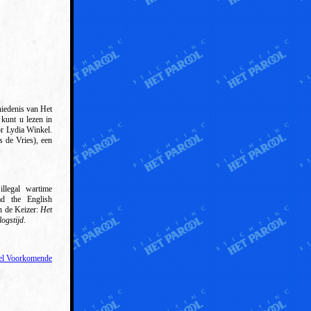
iedenis van Het
kunt u lezen in
r Lydia Winkel.
s de Vries), een
llegal wartime
d the English
n de Keizer:
Het
ogstijd
.
el Voorkomende