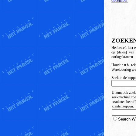
december
ZOEKEN
Het betreft hier 
op (delen) van
oorlogskranten
Houdt a.u.b. rek
Wereldoorlog we
Zoek in de koppe
U kunt ook zoe
zoekmachine zoekt
resultaten betreff
krantenkoppen.
Search