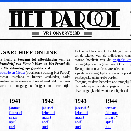
SARCHIEF ONLINE
Het archief bestaat uit afbeeldingen van 
uit de teksten van de individuele kra
na heeft u toegang tot afbeeldingen van de
matige kwaliteit van de
originele kr
ieuwsbrief van Pieter 't Hoen
en
Het Parool
die
onmogelijk de pagina's via OCR (Opt
de Wereldoorlog zijn gepubliceerd.
Recognition) naar leesbare tekst om te
mocratie en Media
(voorheen Stichting Het Parool)
zijn de zoekmogelijkheden ook beperkt 
dienst kosteloos te kunnen aanbieden, zodat
een beperkt aantal trefwoorden.
andere geïnteresseerden huis of werkplek niet meer
Toegang tot deze beperkte zoekmogelijk
laten om toegang te krijgen tot deze rijke
de onderzijde van deze pagina. In de
deze mogelijkheid eventueel uitgebreid.
1941
1942
1943
1944
januari
januari
januari
*
januari
februari
februari
februari
februari
maart
maart
maart
maart
*
april
april
april
april
mei
mei
mei
mei