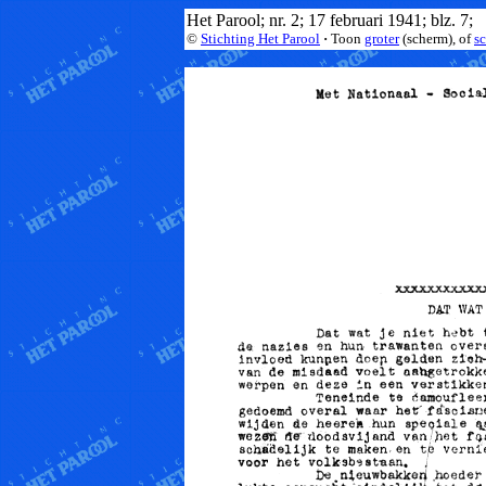
Het Parool; nr. 2; 17 februari 1941; blz. 7;
©
Stichting Het Parool
·
Toon
groter
(scherm), of
s